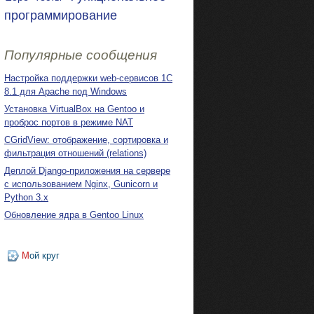
программирование
Популярные сообщения
Настройка поддержки web-сервисов 1С
8.1 для Apache под Windows
Установка VirtualBox на Gentoo и
проброс портов в режиме NAT
CGridView: отображение, сортировка и
фильтрация отношений (relations)
Деплой Django-приложения на сервере
с использованием Nginx, Gunicorn и
Python 3.x
Обновление ядра в Gentoo Linux
М
ой круг