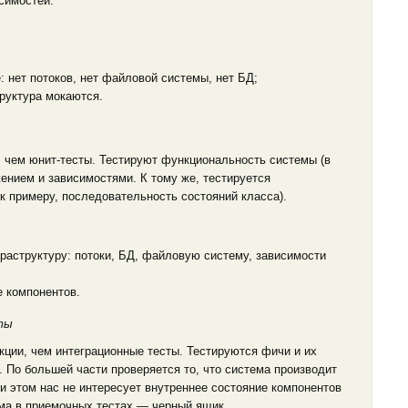
симостей.
 нет потоков, нет файловой системы, нет БД;
руктура мокаются.
, чем юнит-тесты. Тестируют функциональность системы (в
жением и зависимостями. К тому же, тестируется
к примеру, последовательность состояний класса).
аструктуру: потоки, БД, файловую систему, зависимости
 компонентов.
ты
кции, чем интеграционные тесты. Тестируются фичи и их
 По большей части проверяется то, что система производит
и этом нас не интересует внутреннее состояние компонентов
ема в приемочных тестах — черный ящик.