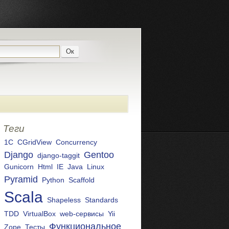
Теги
1С
CGridView
Concurrency
Django
Gentoo
django-taggit
Gunicorn
Html
IE
Java
Linux
Pyramid
Python
Scaffold
Scala
Shapeless
Standards
TDD
VirtualBox
web-сервисы
Yii
Функциональное
Zope
Тесты