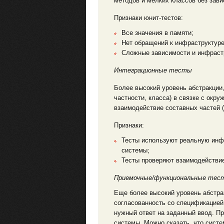
методов и мелких классов без зави
Признаки юнит-тестов:
Все значения в памяти;
Нет обращений к инфраструктуре:
Сложные зависимости и инфраст
Интеграционные тесты
Более высокий уровень абстракции
частности, класса) в связке с окру
взаимодействие составных частей (
Признаки:
Тесты используют реальную инфр
системы;
Тесты проверяют взаимодействие
Приемочные/функциональные тес
Еще более высокий уровень абстра
согласованность со спецификацией.
нужный ответ на заданный ввод. Пр
системы. Можно сказать, что сист