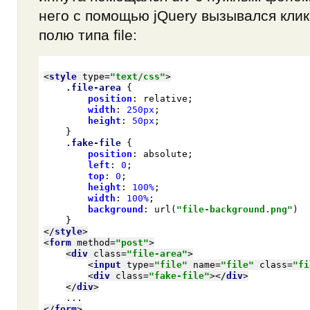
него с помощью jQuery вызывался кли
полю типа file:
<
style
type
=
"text/css"
>
.file-area
 {

position
: relative;

width
: 
250px
;

height
: 
50px
;

    }

.fake-file
 {

position
: absolute;

left
: 
0
;

top
: 
0
;

height
: 
100%
;

width
: 
100%
;

background
: 
url
(
"file-background.png"
)

</
style
>
<
form
method
=
"post"
>
<
div
class
=
"file-area"
>
<
input
type
=
"file"
name
=
"file"
class
=
"fi
<
div
class
=
"fake-file"
>
</
div
>
</
div
>
</
form
>