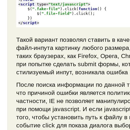
<
script
type
=
"text/javascript"
>
    $(
".fake-file"
).click(
function
(
) 
{

        $(
".file-field"
).click();

</
script
>
Такой вариант позволял ставить в кач
файл-инпута картинку любого размера,
таких браузерах, как Firefox, Opera, C
при попытке сделать submit формы, к
стилизуемый инпут, возникала ошибка "
После поиска информации по данной т
что причиной ошибки является политик
частности, IE не позволяет манипулиро
при помощи javascript. И если javascri
того, чтобы установить путь к файлу в п
событие click для показа диалога выб